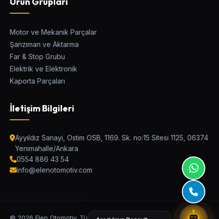
Ürün Grupları
Motor ve Mekanik Parçalar
Şanzıman ve Aktarma
Elen Parça Asistanı
Far & Stop Grubu
Ostim Asistan / Canlı Destek
Elektrik ve Elektronik
Kaporta Parçaları
Araç Modeli
İletişim Bilgileri
Kategori
Ayyıldız Sanayi, Ostim OSB, 1169. Sk. no:15 Sitesi 1125, 06374
Yenimahalle/Ankara
0554 886 43 54
Parça Adı veya OEM Kodu
info@elenotomotiv.com
UYUMLU PARÇALARI BUL
© 2026 Elen Otomotiv. Tüm Hakları Saklıdır.