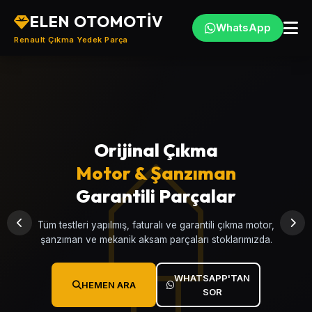
ELEN OTOMOTİV
WhatsApp
Renault Çıkma Yedek Parça
Orijinal Çıkma
Türkiye'nin
Motor & Şanzıman
Renault
, Çıkma
Yedek Parça Merkezi
Garantili Parçalar
Clio, Megane, Fluence, Symbol, Kangoo, Talisman ve
Tüm testleri yapılmış, faturalı ve garantili çıkma motor,
tüm Renault modellerine ait garantili çıkma yedek parçalar.
şanzıman ve mekanik aksam parçaları stoklarımızda.
WHATSAPP'TAN
WHATSAPP'TAN
HEMEN ARA
HEMEN ARA
SOR
SOR