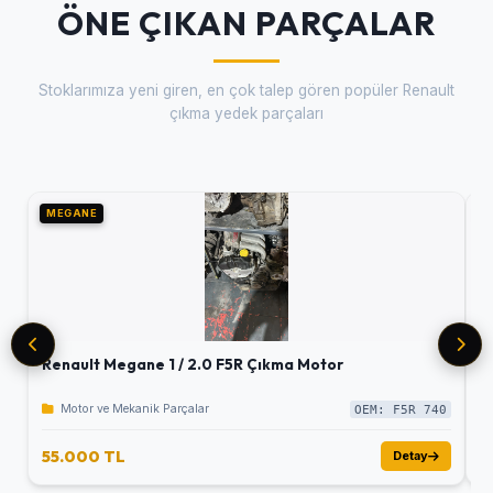
ÖNE ÇIKAN PARÇALAR
Stoklarımıza yeni giren, en çok talep gören popüler Renault
çıkma yedek parçaları
MEGANE
M
Renault Megane 1 / 2.0 F5R Çıkma Motor
R
Motor ve Mekanik Parçalar
OEM: F5R 740
55.000 TL
5
Detay