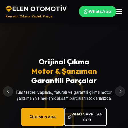
ELEN OTOMOTİV
WhatsApp
Renault Çıkma Yedek Parça
Orijinal Çıkma
Türkiye'nin
Motor & Şanzıman
Renault
, Çıkma
Yedek Parça Merkezi
Garantili Parçalar
Clio, Megane, Fluence, Symbol, Kangoo, Talisman ve
Tüm testleri yapılmış, faturalı ve garantili çıkma motor,
tüm Renault modellerine ait garantili çıkma yedek parçalar.
şanzıman ve mekanik aksam parçaları stoklarımızda.
WHATSAPP'TAN
WHATSAPP'TAN
HEMEN ARA
HEMEN ARA
SOR
SOR