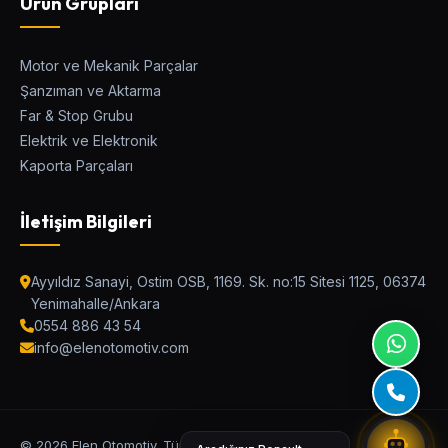
Ürün Grupları
Motor ve Mekanik Parçalar
Şanzıman ve Aktarma
Elen Parça Asistanı
Far & Stop Grubu
Ostim Asistan / Canlı Destek
Elektrik ve Elektronik
Kaporta Parçaları
Araç Modeli
İletişim Bilgileri
Kategori
Ayyıldız Sanayi, Ostim OSB, 1169. Sk. no:15 Sitesi 1125, 06374
Yenimahalle/Ankara
0554 886 43 54
Parça Adı veya OEM Kodu
info@elenotomotiv.com
UYUMLU PARÇALARI BUL
© 2026 Elen Otomotiv. Tüm Hakları Saklıdır.