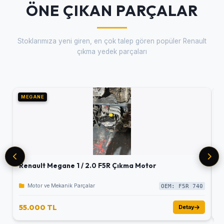
ÖNE ÇIKAN PARÇALAR
Stoklarımıza yeni giren, en çok talep gören popüler Renault
çıkma yedek parçaları
MEGANE
M
Renault Megane 1 / 2.0 F5R Çıkma Motor
R
Motor ve Mekanik Parçalar
OEM: F5R 740
55.000 TL
5
Detay