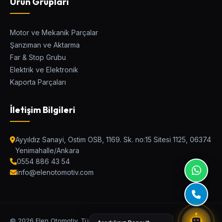
Ürün Grupları
Motor ve Mekanik Parçalar
Şanzıman ve Aktarma
Elen Parça Asistanı
Far & Stop Grubu
Ostim Asistan / Canlı Destek
Elektrik ve Elektronik
Kaporta Parçaları
Araç Modeli
İletişim Bilgileri
Kategori
Ayyıldız Sanayi, Ostim OSB, 1169. Sk. no:15 Sitesi 1125, 06374
Yenimahalle/Ankara
0554 886 43 54
Parça Adı veya OEM Kodu
info@elenotomotiv.com
UYUMLU PARÇALARI BUL
© 2026 Elen Otomotiv. Tüm Hakları Saklıdır.