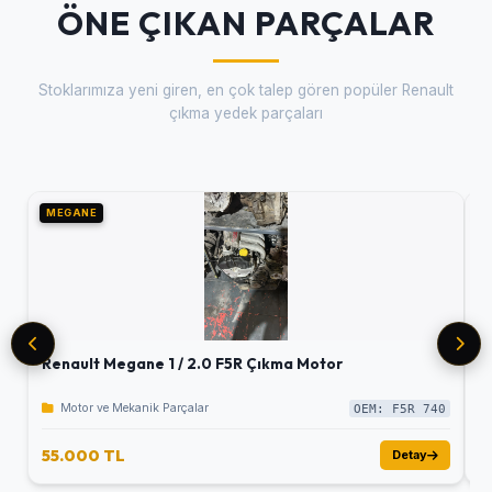
ÖNE ÇIKAN PARÇALAR
Stoklarımıza yeni giren, en çok talep gören popüler Renault
çıkma yedek parçaları
MEGANE
M
Renault Megane 1 / 2.0 F5R Çıkma Motor
R
Motor ve Mekanik Parçalar
OEM: F5R 740
55.000 TL
5
Detay