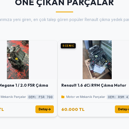
ÖNE ÇIKAN PARÇALAR
arımıza yeni giren, en çok talep gören popüler Renault çıkma yedek par
SCENIC
Megane 1 / 2.0 F5R Çıkma
Renault 1.6 dCi R9M Çıkma Motor
 Mekanik Parçalar
Motor ve Mekanik Parçalar
OEM: F5R 700
OEM: R9M 4
TL
60.000 TL
Detay
Detay