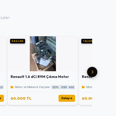
çaları
KADJAR
TALISMAN
Renault 1.6 dCi R9M Çıkma Motor
Renault 1.6 dCi R9
Motor ve Mekanik Parçalar
Motor ve Mekanik Parç
10
OEM: R9M 408
60.000 TL
60.000 TL
Detay