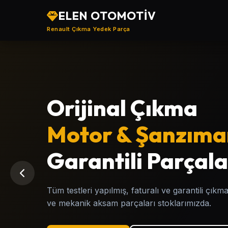
ELEN OTOMOTİV
Renault Çıkma Yedek Parça
Türkiye'nin
Orijinal Çıkma
Renault
Motor & Şanzıma
, Çıkma
Yedek Parça Mer
Garantili Parçala
Clio, Megane, Fluence, Symbol, Kangoo, Tali
Tüm testleri yapılmış, faturalı ve garantili çı
Renault modellerine ait garantili çıkma yedek p
ve mekanik aksam parçaları stoklarımızda.