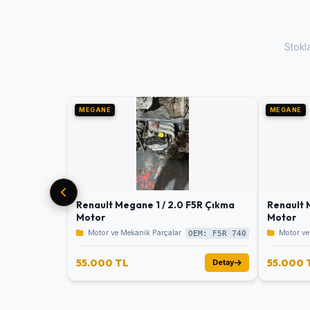
Stokl
MEGANE
MEGANE
Renault Megane 1 / 2.0 F5R Çıkma
Renault 
Motor
Motor
Motor ve Mekanik Parçalar
Motor ve
OEM: F5R 740
55.000 TL
55.000 
Detay