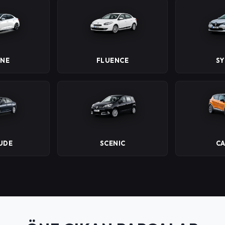
NE
FLUENCE
S
UDE
SCENIC
C