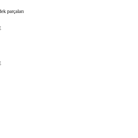
dek parçaları
E
E