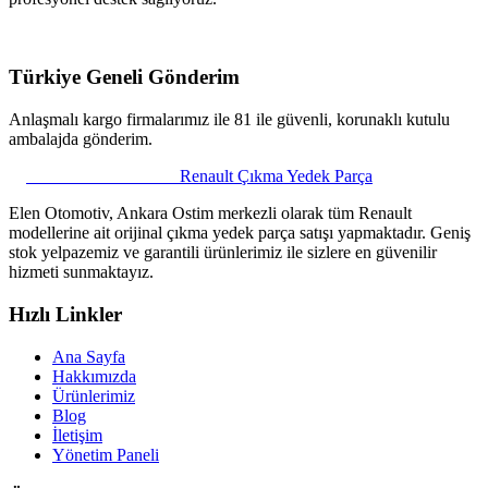
Türkiye Geneli Gönderim
Anlaşmalı kargo firmalarımız ile 81 ile güvenli, korunaklı kutulu
ambalajda gönderim.
ELEN OTOMOTİV
Renault Çıkma Yedek Parça
Elen Otomotiv, Ankara Ostim merkezli olarak tüm Renault
modellerine ait orijinal çıkma yedek parça satışı yapmaktadır. Geniş
stok yelpazemiz ve garantili ürünlerimiz ile sizlere en güvenilir
hizmeti sunmaktayız.
Hızlı Linkler
Ana Sayfa
Hakkımızda
Ürünlerimiz
Blog
İletişim
Yönetim Paneli
Elen Parça Asistanı