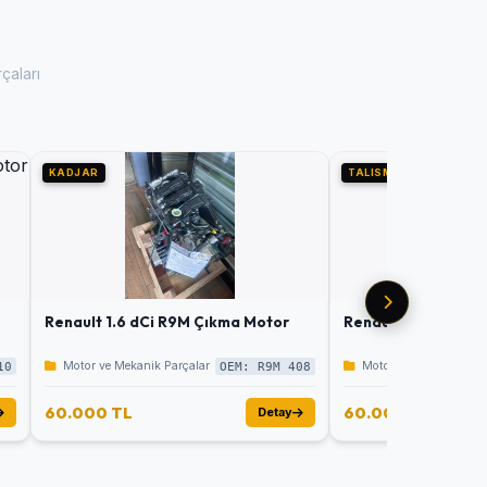
çaları
KADJAR
TALISMAN
Renault 1.6 dCi R9M Çıkma Motor
Renault 1.6 dCi R9
Motor ve Mekanik Parçalar
Motor ve Mekanik Parç
10
OEM: R9M 408
60.000 TL
60.000 TL
Detay