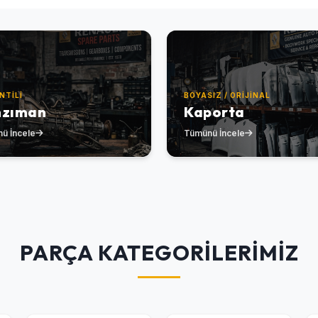
NTILI
BOYASIZ / ORIJINAL
nzıman
Kaporta
ü İncele
Tümünü İncele
PARÇA KATEGORİLERİMİZ