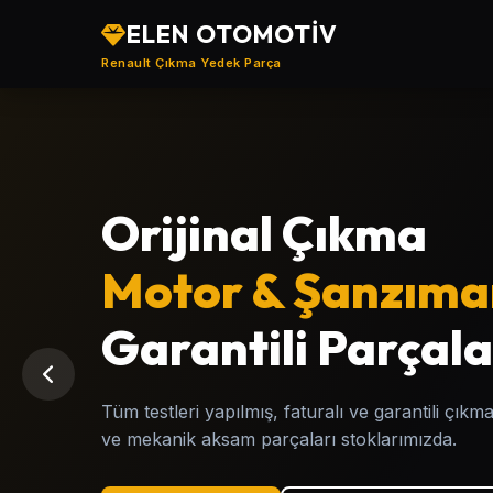
ELEN OTOMOTİV
Renault Çıkma Yedek Parça
Türkiye'nin
Orijinal Çıkma
Renault
Motor & Şanzıma
, Çıkma
Yedek Parça Mer
Garantili Parçala
Clio, Megane, Fluence, Symbol, Kangoo, Tali
Tüm testleri yapılmış, faturalı ve garantili çı
Renault modellerine ait garantili çıkma yedek p
ve mekanik aksam parçaları stoklarımızda.