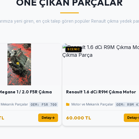
ÖNE ÇIKAN PARÇALAR
arımıza yeni giren, en çok talep gören popüler Renault çıkma yedek par
SCENIC
Megane 1 / 2.0 F5R Çıkma
Renault 1.6 dCi R9M Çıkma Motor
 Mekanik Parçalar
Motor ve Mekanik Parçalar
OEM: F5R 700
OEM: R9M 4
TL
60.000 TL
Detay
Detay