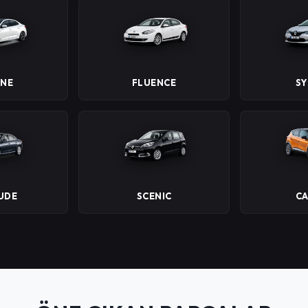
NE
FLUENCE
S
UDE
SCENIC
C