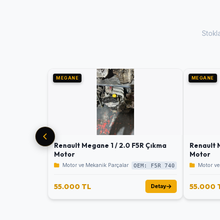
Stokl
MEGANE
MEGANE
Renault Megane 1 / 2.0 F5R Çıkma
Renault 
Motor
Motor
Motor ve Mekanik Parçalar
Motor ve
OEM: F5R 740
55.000 TL
55.000 
Detay