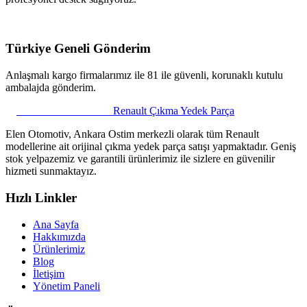
Türkiye Geneli Gönderim
Anlaşmalı kargo firmalarımız ile 81 ile güvenli, korunaklı kutulu
ambalajda gönderim.
ELEN OTOMOTİV
Renault Çıkma Yedek Parça
Elen Otomotiv, Ankara Ostim merkezli olarak tüm Renault
modellerine ait orijinal çıkma yedek parça satışı yapmaktadır. Geniş
stok yelpazemiz ve garantili ürünlerimiz ile sizlere en güvenilir
hizmeti sunmaktayız.
Hızlı Linkler
Ana Sayfa
Hakkımızda
Ürünlerimiz
Blog
İletişim
Yönetim Paneli
Elen Parça Asistanı