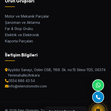
Ürün Grupları
Motor ve Mekanik Parçalar
Şanzıman ve Aktarma
Elen Parça Asistanı
Far & Stop Grubu
Ostim Asistan / Canlı Destek
Elektrik ve Elektronik
Kaporta Parçaları
Araç Modeli
İletişim Bilgileri
Kategori
Ayyıldız Sanayi, Ostim OSB, 1169. Sk. no:15 Sitesi 1125, 06374
Yenimahalle/Ankara
0554 886 43 54
Parça Adı veya OEM Kodu
info@elenotomotiv.com
UYUMLU PARÇALARI BUL
© 2026 Elen Otomotiv. Tüm Hakları Saklıdır.