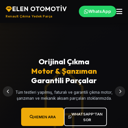
ELEN OTOMOTİV
WhatsApp
Renault Çıkma Yedek Parça
Orijinal Çıkma
Türkiye'nin
Motor & Şanzıman
Renault
, Çıkma
Yedek Parça Merkezi
Garantili Parçalar
Clio, Megane, Fluence, Symbol, Kangoo, Talisman ve
Tüm testleri yapılmış, faturalı ve garantili çıkma motor,
tüm Renault modellerine ait garantili çıkma yedek parçalar.
şanzıman ve mekanik aksam parçaları stoklarımızda.
WHATSAPP'TAN
WHATSAPP'TAN
HEMEN ARA
HEMEN ARA
SOR
SOR