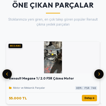
ÖNE ÇIKAN PARÇALAR
Stoklarımıza yeni giren, en çok talep gören popüler Renault
çıkma yedek parçaları
MEGANE
M
Renault Megane 1 / 2.0 F5R Çıkma Motor
R
Motor ve Mekanik Parçalar
OEM: F5R 740
55.000 TL
5
Detay