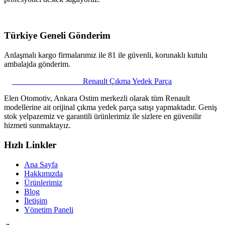
Türkiye Geneli Gönderim
Anlaşmalı kargo firmalarımız ile 81 ile güvenli, korunaklı kutulu
ambalajda gönderim.
ELEN OTOMOTİV
Renault Çıkma Yedek Parça
Elen Otomotiv, Ankara Ostim merkezli olarak tüm Renault
modellerine ait orijinal çıkma yedek parça satışı yapmaktadır. Geniş
stok yelpazemiz ve garantili ürünlerimiz ile sizlere en güvenilir
hizmeti sunmaktayız.
Hızlı Linkler
Ana Sayfa
Hakkımızda
Ürünlerimiz
Blog
İletişim
Yönetim Paneli
Elen Parça Asistanı