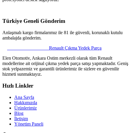
Türkiye Geneli Gönderim
Anlaşmalı kargo firmalarımız ile 81 ile güvenli, korunaklı kutulu
ambalajda gönderim.
ELEN OTOMOTİV
Renault Çıkma Yedek Parça
Elen Otomotiv, Ankara Ostim merkezli olarak tüm Renault
modellerine ait orijinal çıkma yedek parça satışı yapmaktadır. Geniş
stok yelpazemiz ve garantili ürünlerimiz ile sizlere en güvenilir
hizmeti sunmaktayız.
Hızlı Linkler
Ana Sayfa
Hakkımızda
Ürünlerimiz
Blog
İletişim
Yönetim Paneli
Elen Parça Asistanı