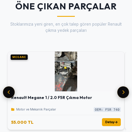
ÖNE ÇIKAN PARÇALAR
Stoklarımıza yeni giren, en çok talep gören popüler Renault
çıkma yedek parçaları
MEGANE
M
Renault Megane 1 / 2.0 F5R Çıkma Motor
R
Motor ve Mekanik Parçalar
OEM: F5R 740
55.000 TL
5
Detay