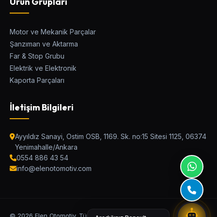
Ürün Grupları
Motor ve Mekanik Parçalar
Şanzıman ve Aktarma
Elen Parça Asistanı
Far & Stop Grubu
Ostim Asistan / Canlı Destek
Elektrik ve Elektronik
Kaporta Parçaları
Araç Modeli
İletişim Bilgileri
Kategori
Ayyıldız Sanayi, Ostim OSB, 1169. Sk. no:15 Sitesi 1125, 06374
Yenimahalle/Ankara
0554 886 43 54
Parça Adı veya OEM Kodu
info@elenotomotiv.com
UYUMLU PARÇALARI BUL
© 2026 Elen Otomotiv. Tüm Hakları Saklıdır.