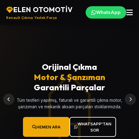
ELEN OTOMOTİV
WhatsApp
Renault Çıkma Yedek Parça
Orijinal Çıkma
Türkiye'nin
Motor & Şanzıman
Renault
, Çıkma
Yedek Parça Merkezi
Garantili Parçalar
Clio, Megane, Fluence, Symbol, Kangoo, Talisman ve
Tüm testleri yapılmış, faturalı ve garantili çıkma motor,
tüm Renault modellerine ait garantili çıkma yedek parçalar.
şanzıman ve mekanik aksam parçaları stoklarımızda.
WHATSAPP'TAN
WHATSAPP'TAN
HEMEN ARA
HEMEN ARA
SOR
SOR