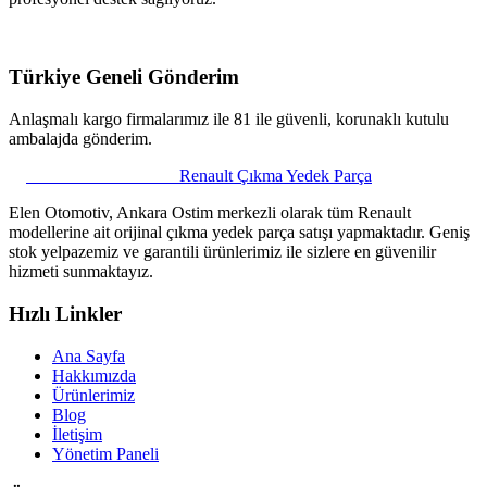
Türkiye Geneli Gönderim
Anlaşmalı kargo firmalarımız ile 81 ile güvenli, korunaklı kutulu
ambalajda gönderim.
ELEN OTOMOTİV
Renault Çıkma Yedek Parça
Elen Otomotiv, Ankara Ostim merkezli olarak tüm Renault
modellerine ait orijinal çıkma yedek parça satışı yapmaktadır. Geniş
stok yelpazemiz ve garantili ürünlerimiz ile sizlere en güvenilir
hizmeti sunmaktayız.
Hızlı Linkler
Ana Sayfa
Hakkımızda
Ürünlerimiz
Blog
İletişim
Yönetim Paneli
Elen Parça Asistanı