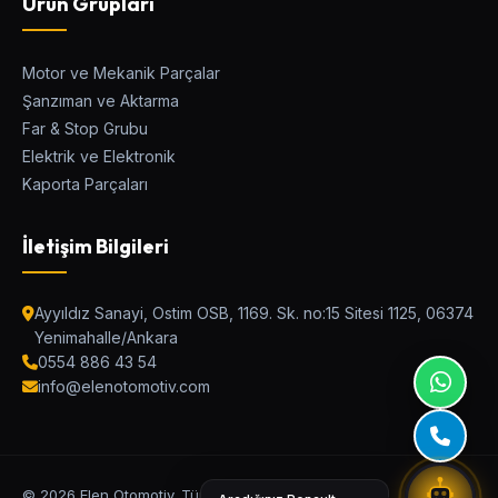
Ürün Grupları
Motor ve Mekanik Parçalar
Şanzıman ve Aktarma
Elen Parça Asistanı
Far & Stop Grubu
Ostim Asistan / Canlı Destek
Elektrik ve Elektronik
Kaporta Parçaları
Araç Modeli
İletişim Bilgileri
Kategori
Ayyıldız Sanayi, Ostim OSB, 1169. Sk. no:15 Sitesi 1125, 06374
Yenimahalle/Ankara
0554 886 43 54
Parça Adı veya OEM Kodu
info@elenotomotiv.com
UYUMLU PARÇALARI BUL
© 2026 Elen Otomotiv. Tüm Hakları Saklıdır.