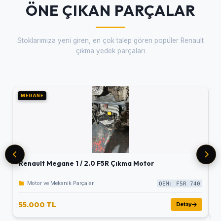
ÖNE ÇIKAN PARÇALAR
Stoklarımıza yeni giren, en çok talep gören popüler Renault
çıkma yedek parçaları
MEGANE
M
Renault Megane 1 / 2.0 F5R Çıkma Motor
R
Motor ve Mekanik Parçalar
OEM: F5R 740
55.000 TL
5
Detay