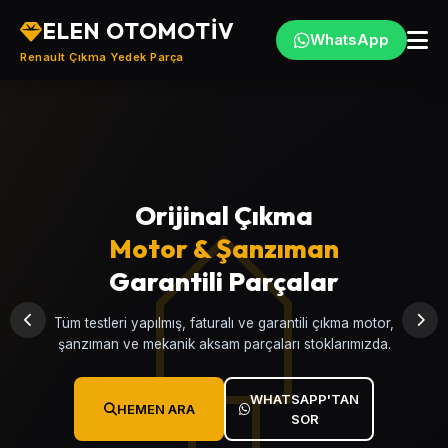
ELEN OTOMOTİV
WhatsApp
Renault Çıkma Yedek Parça
Orijinal Çıkma
Türkiye'nin
Motor & Şanzıman
Renault
, Çıkma
Yedek Parça Merkezi
Garantili Parçalar
Clio, Megane, Fluence, Symbol, Kangoo, Talisman ve
Tüm testleri yapılmış, faturalı ve garantili çıkma motor,
tüm Renault modellerine ait garantili çıkma yedek parçalar.
şanzıman ve mekanik aksam parçaları stoklarımızda.
WHATSAPP'TAN
WHATSAPP'TAN
HEMEN ARA
HEMEN ARA
SOR
SOR