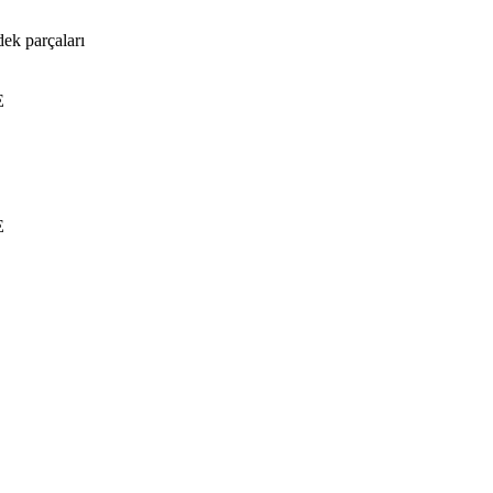
dek parçaları
E
E