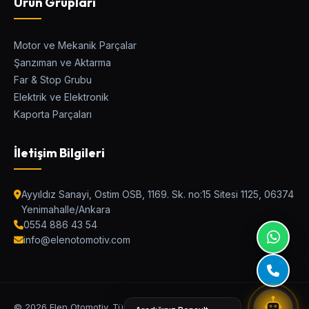
Ürün Grupları
Motor ve Mekanik Parçalar
Şanzıman ve Aktarma
Elen Parça Asistanı
Far & Stop Grubu
Ostim Asistan / Canlı Destek
Elektrik ve Elektronik
Kaporta Parçaları
Araç Modeli
İletişim Bilgileri
Kategori
Ayyıldız Sanayi, Ostim OSB, 1169. Sk. no:15 Sitesi 1125, 06374
Yenimahalle/Ankara
0554 886 43 54
Parça Adı veya OEM Kodu
info@elenotomotiv.com
UYUMLU PARÇALARI BUL
© 2026 Elen Otomotiv. Tüm Hakları Saklıdır.