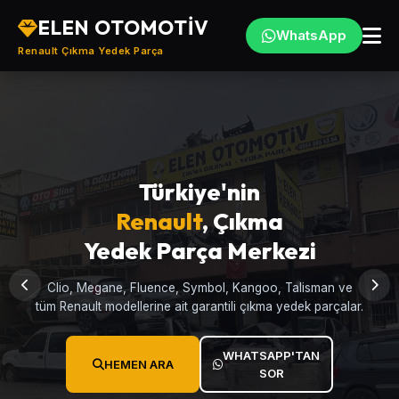
ELEN OTOMOTİV
WhatsApp
Renault Çıkma Yedek Parça
Orijinal Çıkma
Türkiye'nin
Motor & Şanzıman
Renault
, Çıkma
Yedek Parça Merkezi
Garantili Parçalar
Clio, Megane, Fluence, Symbol, Kangoo, Talisman ve
Tüm testleri yapılmış, faturalı ve garantili çıkma motor,
tüm Renault modellerine ait garantili çıkma yedek parçalar.
şanzıman ve mekanik aksam parçaları stoklarımızda.
WHATSAPP'TAN
WHATSAPP'TAN
HEMEN ARA
HEMEN ARA
SOR
SOR