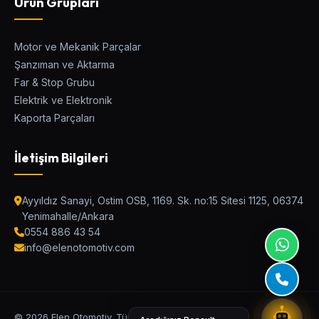
Ürün Grupları
Motor ve Mekanik Parçalar
Şanzıman ve Aktarma
Elen Parça Asistanı
Far & Stop Grubu
Ostim Asistan / Canlı Destek
Elektrik ve Elektronik
Kaporta Parçaları
Araç Modeli
İletişim Bilgileri
Kategori
Ayyıldız Sanayi, Ostim OSB, 1169. Sk. no:15 Sitesi 1125, 06374
Yenimahalle/Ankara
0554 886 43 54
Parça Adı veya OEM Kodu
info@elenotomotiv.com
UYUMLU PARÇALARI BUL
© 2026 Elen Otomotiv. Tüm Hakları Saklıdır.