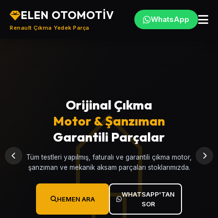
ELEN OTOMOTİV
WhatsApp
Renault Çıkma Yedek Parça
Orijinal Çıkma
Türkiye'nin
Motor & Şanzıman
Renault
, Çıkma
Yedek Parça Merkezi
Garantili Parçalar
Clio, Megane, Fluence, Symbol, Kangoo, Talisman ve
Tüm testleri yapılmış, faturalı ve garantili çıkma motor,
tüm Renault modellerine ait garantili çıkma yedek parçalar.
şanzıman ve mekanik aksam parçaları stoklarımızda.
WHATSAPP'TAN
WHATSAPP'TAN
HEMEN ARA
HEMEN ARA
SOR
SOR