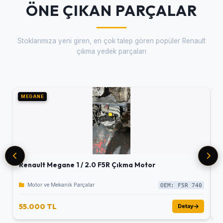
ÖNE ÇIKAN PARÇALAR
Stoklarımıza yeni giren, en çok talep gören popüler Renault
çıkma yedek parçaları
MEGANE
M
Renault Megane 1 / 2.0 F5R Çıkma Motor
R
Motor ve Mekanik Parçalar
OEM: F5R 740
55.000 TL
5
Detay